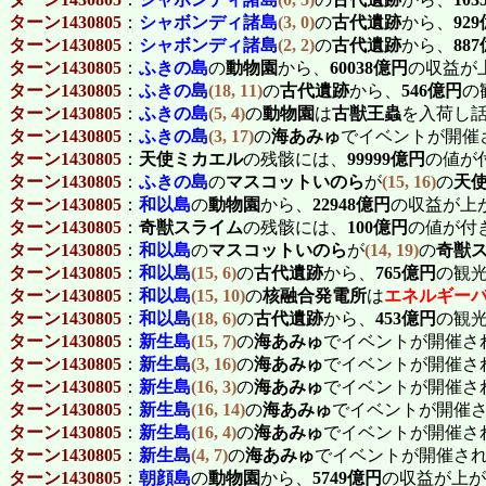
ターン1430805
：
シャボンディ諸島
(3, 0)
の
古代遺跡
から、
92
ターン1430805
：
シャボンディ諸島
(2, 2)
の
古代遺跡
から、
88
ターン1430805
：
ふきの島
の
動物園
から、
60038億円
の収益が
ターン1430805
：
ふきの島
(18, 11)
の
古代遺跡
から、
546億円
の
ターン1430805
：
ふきの島
(5, 4)
の
動物園
は
古獣王蟲
を入荷し
ターン1430805
：
ふきの島
(3, 17)
の
海あみゅ
でイベントが開催
ターン1430805
：
天使ミカエル
の残骸には、
99999億円
の値が
ターン1430805
：
ふきの島
の
マスコットいのら
が
(15, 16)
の
天
ターン1430805
：
和以島
の
動物園
から、
22948億円
の収益が上
ターン1430805
：
奇獣スライム
の残骸には、
100億円
の値が付
ターン1430805
：
和以島
の
マスコットいのら
が
(14, 19)
の
奇獣
ターン1430805
：
和以島
(15, 6)
の
古代遺跡
から、
765億円
の観
ターン1430805
：
和以島
(15, 10)
の
核融合発電所
は
エネルギー
ターン1430805
：
和以島
(18, 6)
の
古代遺跡
から、
453億円
の観
ターン1430805
：
新生島
(15, 7)
の
海あみゅ
でイベントが開催さ
ターン1430805
：
新生島
(3, 16)
の
海あみゅ
でイベントが開催さ
ターン1430805
：
新生島
(16, 3)
の
海あみゅ
でイベントが開催さ
ターン1430805
：
新生島
(16, 14)
の
海あみゅ
でイベントが開催
ターン1430805
：
新生島
(16, 4)
の
海あみゅ
でイベントが開催さ
ターン1430805
：
新生島
(4, 7)
の
海あみゅ
でイベントが開催さ
ターン1430805
：
朝顔島
の
動物園
から、
5749億円
の収益が上が