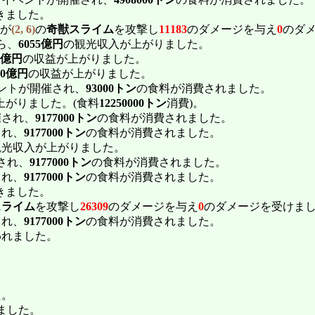
きました。
が
(2, 6)
の
奇獣スライム
を攻撃し
11183
のダメージを与え
0
のダ
ら、
6055億円
の観光収入が上がりました。
0億円
の収益が上がりました。
00億円
の収益が上がりました。
ントが開催され、
93000トン
の食料が消費されました。
上がりました。(食料
12250000トン
消費)。
催され、
9177000トン
の食料が消費されました。
され、
9177000トン
の食料が消費されました。
観光収入が上がりました。
され、
9177000トン
の食料が消費されました。
され、
9177000トン
の食料が消費されました。
きました。
スライム
を攻撃し
26309
のダメージを与え
0
のダメージを受けま
され、
9177000トン
の食料が消費されました。
われました。
。
た。
ました。