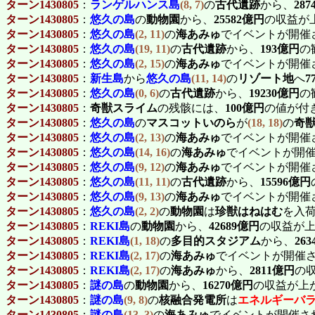
ターン1430805
：
ランゲルハンス島
(8, 7)
の
古代遺跡
から、
28
ターン1430805
：
悠久の島
の
動物園
から、
25582億円
の収益が
ターン1430805
：
悠久の島
(2, 11)
の
海あみゅ
でイベントが開催
ターン1430805
：
悠久の島
(19, 11)
の
古代遺跡
から、
193億円
の
ターン1430805
：
悠久の島
(2, 15)
の
海あみゅ
でイベントが開催
ターン1430805
：
新生島
から
悠久の島
(11, 14)
の
リゾート地
へ
7
ターン1430805
：
悠久の島
(0, 6)
の
古代遺跡
から、
19230億円
の
ターン1430805
：
奇獣スライム
の残骸には、
100億円
の値が付
ターン1430805
：
悠久の島
の
マスコットいのら
が
(18, 18)
の
奇
ターン1430805
：
悠久の島
(2, 13)
の
海あみゅ
でイベントが開催
ターン1430805
：
悠久の島
(14, 16)
の
海あみゅ
でイベントが開
ターン1430805
：
悠久の島
(9, 12)
の
海あみゅ
でイベントが開催
ターン1430805
：
悠久の島
(11, 11)
の
古代遺跡
から、
15596億円
ターン1430805
：
悠久の島
(9, 13)
の
海あみゅ
でイベントが開催
ターン1430805
：
悠久の島
(2, 2)
の
動物園
は
珍獣はねはむ
を入
ターン1430805
：
REKI島
の
動物園
から、
42689億円
の収益が上
ターン1430805
：
REKI島
(1, 18)
の
多目的スタジアム
から、
26
ターン1430805
：
REKI島
(2, 17)
の
海あみゅ
でイベントが開催
ターン1430805
：
REKI島
(2, 17)
の
海あみゅ
から、
2811億円
の
ターン1430805
：
謎の島
の
動物園
から、
16270億円
の収益が上
ターン1430805
：
謎の島
(9, 8)
の
核融合発電所
は
エネルギーバ
ターン1430805
：
謎の島
(13, 3)
の
海あみゅ
でイベントが開催さ