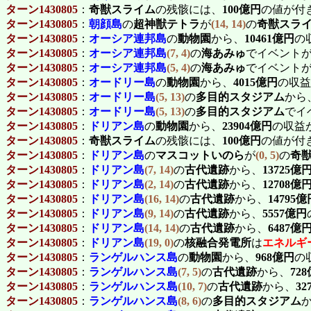
ターン1430805
：
奇獣スライム
の残骸には、
100億円
の値が付
ターン1430805
：
朝顔島
の
超神獣テトラ
が
(14, 14)
の
奇獣スラ
ターン1430805
：
オーシア連邦島
の
動物園
から、
10461億円
の
ターン1430805
：
オーシア連邦島
(7, 4)
の
海あみゅ
でイベント
ターン1430805
：
オーシア連邦島
(5, 4)
の
海あみゅ
でイベント
ターン1430805
：
オードリー島
の
動物園
から、
4015億円
の収益
ターン1430805
：
オードリー島
(5, 13)
の
多目的スタジアム
から
ターン1430805
：
オードリー島
(5, 13)
の
多目的スタジアム
でイ
ターン1430805
：
ドリアン島
の
動物園
から、
23904億円
の収益
ターン1430805
：
奇獣スライム
の残骸には、
100億円
の値が付
ターン1430805
：
ドリアン島
の
マスコットいのら
が
(0, 5)
の
奇
ターン1430805
：
ドリアン島
(7, 14)
の
古代遺跡
から、
13725億
ターン1430805
：
ドリアン島
(2, 14)
の
古代遺跡
から、
12708億
ターン1430805
：
ドリアン島
(16, 14)
の
古代遺跡
から、
14795億
ターン1430805
：
ドリアン島
(9, 14)
の
古代遺跡
から、
5557億円
ターン1430805
：
ドリアン島
(14, 14)
の
古代遺跡
から、
6487億
ターン1430805
：
ドリアン島
(19, 0)
の
核融合発電所
は
エネルギ
ターン1430805
：
ランゲルハンス島
の
動物園
から、
968億円
の
ターン1430805
：
ランゲルハンス島
(7, 5)
の
古代遺跡
から、
72
ターン1430805
：
ランゲルハンス島
(10, 7)
の
古代遺跡
から、
32
ターン1430805
：
ランゲルハンス島
(8, 6)
の
多目的スタジアム