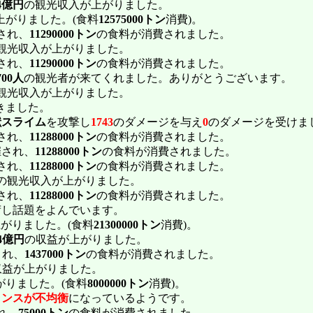
74億円
の観光収入が上がりました。
上がりました。(食料
12575000トン
消費)。
され、
11290000トン
の食料が消費されました。
観光収入が上がりました。
され、
11290000トン
の食料が消費されました。
700人
の観光者が来てくれました。ありがとうございます。
観光収入が上がりました。
きました。
獣スライム
を攻撃し
1743
のダメージを与え
0
のダメージを受けま
され、
11288000トン
の食料が消費されました。
催され、
11288000トン
の食料が消費されました。
され、
11288000トン
の食料が消費されました。
の観光収入が上がりました。
され、
11288000トン
の食料が消費されました。
荷し話題をよんでいます。
がりました。(食料
21300000トン
消費)。
34億円
の収益が上がりました。
され、
1437000トン
の食料が消費されました。
収益が上がりました。
がりました。(食料
8000000トン
消費)。
ランスが不均衡
になっているようです。
れ、
75000トン
の食料が消費されました。