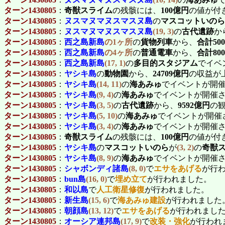
ターン1430805
：
奇獣スライム
の残骸には、
100億円
の値が付
ターン1430805
：
ヌスマヌマヌスマスヌ島
の
マスコットいのら
ターン1430805
：
ヌスマヌマヌスマスヌ島
(19, 3)
の
古代遺跡
か
ターン1430805
：
西之島新島
の1ヶ所
の
貨物列車
から、
合計50
ターン1430805
：
西之島新島
の4ヶ所
の
普通電車
から、
合計80
ターン1430805
：
西之島新島
(17, 1)
の
多目的スタジアム
でイベ
ターン1430805
：
ヤシキ島
の
動物園
から、
24709億円
の収益が
ターン1430805
：
ヤシキ島
(14, 11)
の
海あみゅ
でイベントが開
ターン1430805
：
ヤシキ島
(9, 4)
の
海あみゅ
でイベントが開催
ターン1430805
：
ヤシキ島
(3, 5)
の
古代遺跡
から、
9592億円
の
ターン1430805
：
ヤシキ島
(5, 10)
の
海あみゅ
でイベントが開催
ターン1430805
：
ヤシキ島
(3, 4)
の
海あみゅ
でイベントが開催
ターン1430805
：
奇獣スライム
の残骸には、
100億円
の値が付
ターン1430805
：
ヤシキ島
の
マスコットいのら
が
(3, 2)
の
奇獣
ターン1430805
：
ヤシキ島
(8, 9)
の
海あみゅ
でイベントが開催
ターン1430805
：
シャボンディ諸島
(8, 0)
で
エサをあげる
が行
ターン1430805
：
bun島
(16, 0)
で
埋め立て
が行われました。
ターン1430805
：
和以島
で
人工衛星修復
が行われました。
ターン1430805
：
新生島
(15, 6)
で
海あみゅ建設
が行われました
ターン1430805
：
朝顔島
(13, 12)
で
エサをあげる
が行われまし
ターン1430805
：
オーシア連邦島
(17, 9)
で
改装・強化
が行われ