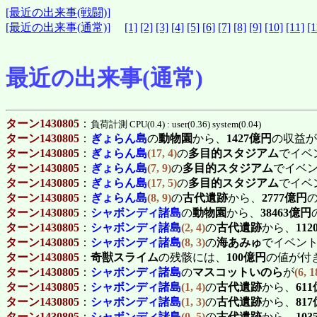
[最近の出来事(戦闘)]
[最近の出来事(通常)]
[1]
[2]
[3]
[4]
[5]
[6]
[7]
[8]
[9]
[10]
[11]
[1
最近の出来事(通常)
ターン1430805
：
負荷計測 CPU(0.4) : user(0.36) system(0.04)
ターン1430805
：
ぎょらん島
の
動物園
から、
1427億円
の収益が
ターン1430805
：
ぎょらん島
(17, 4)
の
多目的スタジアム
でイベ
ターン1430805
：
ぎょらん島
(7, 9)
の
多目的スタジアム
でイベ
ターン1430805
：
ぎょらん島
(17, 5)
の
多目的スタジアム
でイベ
ターン1430805
：
ぎょらん島
(8, 9)
の
古代遺跡
から、
2777億円
ターン1430805
：
シャボンディ諸島
の
動物園
から、
38463億円
ターン1430805
：
シャボンディ諸島
(2, 4)
の
古代遺跡
から、
11
ターン1430805
：
シャボンディ諸島
(8, 3)
の
海あみゅ
でイベン
ターン1430805
：
奇獣スライム
の残骸には、
100億円
の値が付
ターン1430805
：
シャボンディ諸島
の
マスコットいのら
が
(6, 1
ターン1430805
：
シャボンディ諸島
(1, 4)
の
古代遺跡
から、
61
ターン1430805
：
シャボンディ諸島
(1, 3)
の
古代遺跡
から、
81
ターン1430805
：
シャボンディ諸島
(0, 5)
の
古代遺跡
から、
10