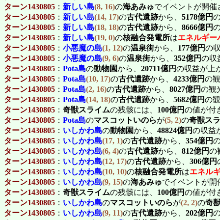
ターン1430805
：
新しい島
(8, 16)
の
海あみゅ
でイベントが開催
ターン1430805
：
新しい島
(14, 17)
の
古代遺跡
から、
5178億円
ターン1430805
：
新しい島
(18, 18)
の
古代遺跡
から、
8666億円
ターン1430805
：
新しい島
(19, 0)
の
核融合発電所
は
エネルギー
ターン1430805
：
小悪魔の島
(1, 12)
の
温泉街
から、
177億円
の
ターン1430805
：
小悪魔の島
(9, 6)
の
温泉街
から、
352億円
の収
ターン1430805
：
Pota島
の
動物園
から、
20711億円
の収益が上
ターン1430805
：
Pota島
(10, 17)
の
古代遺跡
から、
4233億円
の
ターン1430805
：
Pota島
(2, 16)
の
古代遺跡
から、
8027億円
の観
ターン1430805
：
Pota島
(14, 18)
の
古代遺跡
から、
5682億円
の
ターン1430805
：
奇獣スライム
の残骸には、
100億円
の値が付
ターン1430805
：
Pota島
の
マスコットいのら
が
(5, 2)
の
奇獣ス
ターン1430805
：
いしかわ島
の
動物園
から、
48824億円
の収益
ターン1430805
：
いしかわ島
(17, 1)
の
古代遺跡
から、
354億円
ターン1430805
：
いしかわ島
(6, 4)
の
古代遺跡
から、
812億円
の
ターン1430805
：
いしかわ島
(12, 17)
の
古代遺跡
から、
306億円
ターン1430805
：
いしかわ島
(10, 10)
の
核融合発電所
は
エネル
ターン1430805
：
いしかわ島
(9, 15)
の
海あみゅ
でイベントが開
ターン1430805
：
奇獣スライム
の残骸には、
100億円
の値が付
ターン1430805
：
いしかわ島
の
マスコットいのら
が
(2, 2)
の
奇
ターン1430805
：
いしかわ島
(9, 11)
の
古代遺跡
から、
202億円