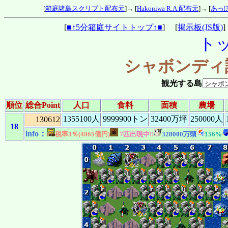
[
箱庭諸島スクリプト配布元
]→ [
Hakoniwa R.A.配布元
]→ [
あっぽ
[
■↑5分箱庭サイトトップ↑■
] [
掲示板(JS版)
ト
シャボンディ
観光する島
順位
総合Point
人口
食料
面積
農場
1355100人
9999900トン
32400万坪
250000人
130612
18
info：
税率3％(4065億円)
7匹出現中!!
328000万頭
156%