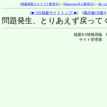
[
箱庭諸島スクリプト配布元
]→ [
Hakoniwa R.A.配布元
]→ [
あっぽ
[
■↑5分箱庭サイトトップ↑■
] [
掲示板(JS版)
問題発生、とりあえず戻って
箱庭RA情報局版 Hakoni
サイト管理者: 