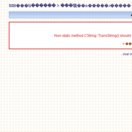
5ʬȢ���ե������ > ���顼��ȯ�����ޤ�����
Non-static method CString::TransString() should n
- PHP P