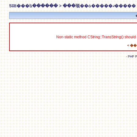
5ʬȢ���ե������ > ���顼��ȯ�����ޤ�����
Non-static method CString::TransString() should n
- PHP P