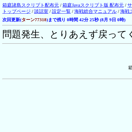
箱庭諸島スクリプト配布元
/
箱庭Javaスクリプト版 配布元
/
サ
トップページ
/
談話室
/
設定一覧
/
海戦総合マニュアル
/
海戦
次回更新(
ターン77318
)まで残り 0時間 42分 25秒 (8月 9日 0時)
問題発生、とりあえず戻って