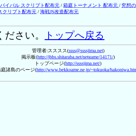
バイバル スクリプト配布元
/
箱庭トーナメント 配布元
/
究想の
スクリプト配布元
/
海戦JS改造配布元
ください。
トップへ戻る
管理者:スススス(
ssss@ssssjima.net
)
掲示板(
http://jbbs.shitaraba.net/netgame/14171/
)
トップページ(
http://ssssjima.net/
)
箱庭諸島のページ(
http://www.bekkoame.ne.jp/~tokuoka/hakoniwa.ht